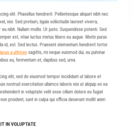
ing elit. Phasellus hendrerit. Pellentesque aliquet nibh nec
vel, nisi. Sed pretium, ligula sollicitudin laoreet viverra,
or eu nibh. Nullam mollis. Ut justo. Suspendisse potenti. Sed
emper est, vitae luctus metus libero eu augue. Morbi purus
da id, est. Sed lectus. Praesent elementum hendrerit tortor.
lacus a ultrices
sagittis, mi neque euismod dui, eu pulvinar
pibus eu, fermentum et, dapibus sed, urna.
ing elit, sed do eiusmod tempor incididunt ut labore et
s nostrud exercitation ullamco laboris nisi ut aliquip ex ea
ehenderit in voluptate velit esse cillum dolore eu fugiat
non proident, sunt in culpa qui officia deserunt mollit anim
IT IN VOLUPTATE