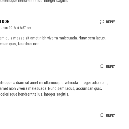
elerisque hendrerit tellus. Integer sagittis.
 DOE
REPLY
 Jann 2018 at 8:57 pm
am quis massa sit amet nibh viverra malesuada. Nunc sem lacus,
san quis, faucibus non.
REPLY
tesque a diam sit amet mi ullamcorper vehicula. Integer adipiscing
 amet nibh viverra malesuada. Nunc sem lacus, accumsan quis,
elerisque hendrerit tellus. Integer sagittis.
REPLY