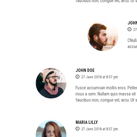
faucibus non, congue vel, arcu. Ut sc
JOHN
27
CNull
accum
JOHN DOE
27 Jann 2018 at 8:57 pm
Fusce accumsan mollis eros. Pellen
risus a sem. Nullam quis massa sit
faucibus non, congue vel, arcu. Ut sc
MARIA LILLY
27 Jann 2018 at 8:57 pm