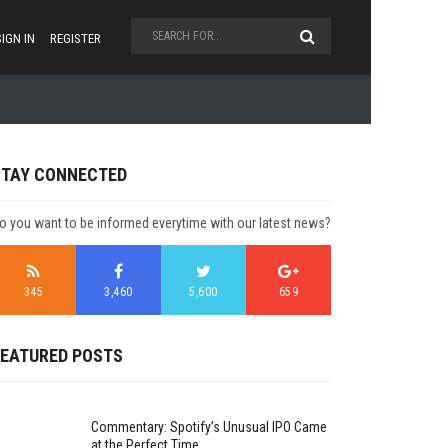
SIGN IN
REGISTER
STAY CONNECTED
o you want to be informed everytime with our latest news?
345
3,460
5,600
659
WINTER SPORTS
SKI ALPINE FINAL IN AUSTRIA
FEATURED POSTS
by
John Doe
23 comments
Commentary: Spotify’s Unusual IPO Came
at the Perfect Time