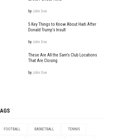
by
John Doe
5 Key Things to Know About Haiti After
Donald Trump's Insult
by
John Doe
These Are All the Sam's Club Locations
That Are Closing
by
John Doe
TAGS
FOOTBALL
BASKETBALL
TENNIS