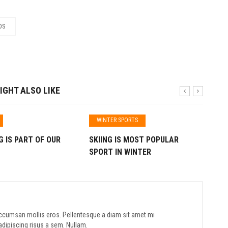
OS
IGHT ALSO LIKE
WINTER SPORTS
G IS PART OF OUR
SKIING IS MOST POPULAR
NE
SPORT IN WINTER
PR
cumsan mollis eros. Pellentesque a diam sit amet mi
adipiscing risus a sem. Nullam.