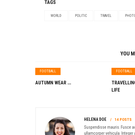
TAGS
WORLD
POLITIC
TRAVEL
PHOT
YOU M
FOOTBALL
FOOTBALL
AUTUMN WEAR ...
TRAVELLIN
LIFE
HELENA DOE
14 POSTS
Suspendisse mauris. Fusce ac
ullamcorper vehicula. Integer 