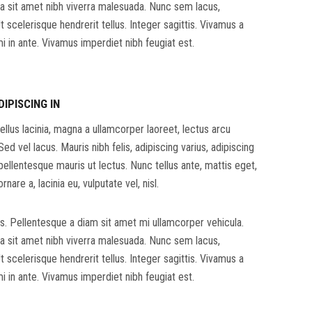
sa sit amet nibh viverra malesuada. Nunc sem lacus,
 scelerisque hendrerit tellus. Integer sagittis. Vivamus a
mi in ante. Vivamus imperdiet nibh feugiat est.
DIPISCING IN
llus lacinia, magna a ullamcorper laoreet, lectus arcu
. Sed vel lacus. Mauris nibh felis, adipiscing varius, adipiscing
m pellentesque mauris ut lectus. Nunc tellus ante, mattis eget,
rnare a, lacinia eu, vulputate vel, nisl.
. Pellentesque a diam sit amet mi ullamcorper vehicula.
sa sit amet nibh viverra malesuada. Nunc sem lacus,
 scelerisque hendrerit tellus. Integer sagittis. Vivamus a
mi in ante. Vivamus imperdiet nibh feugiat est.